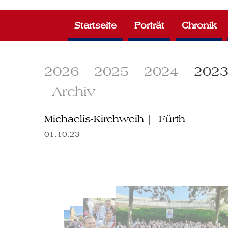
Zum
Inhalt
Startseite
Porträt
Chronik
springen
2026
2025
2024
202
Archiv
Michaelis-Kirchweih | Fürth
01.10.23