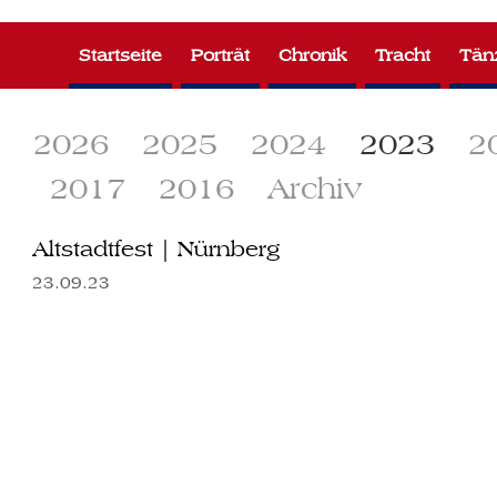
Zum
Inhalt
Startseite
Porträt
Chronik
Tracht
Tän
springen
2026
2025
2024
2023
2
2017
2016
Archiv
Altstadtfest | Nürnberg
23.09.23