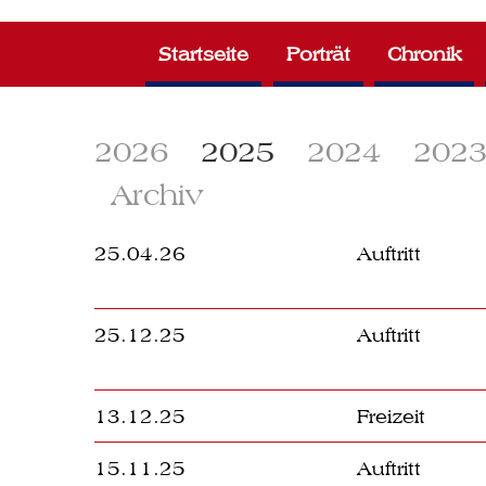
Zum
Inhalt
Startseite
Porträt
Chronik
springen
2026
2025
2024
202
Archiv
25.04.26
Auftritt
25.12.25
Auftritt
13.12.25
Freizeit
15.11.25
Auftritt