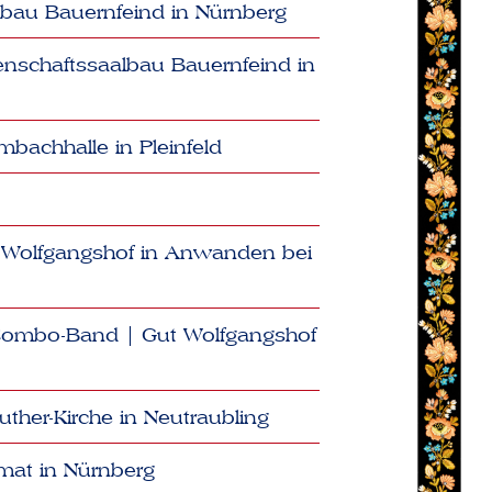
bau Bauernfeind in Nürnberg
enschaftssaalbau Bauernfeind in
bachhalle in Pleinfeld
 Wolfgangshof in Anwanden bei
 Combo-Band | Gut Wolfgangshof
her-Kirche in Neutraubling
mat in Nürnberg