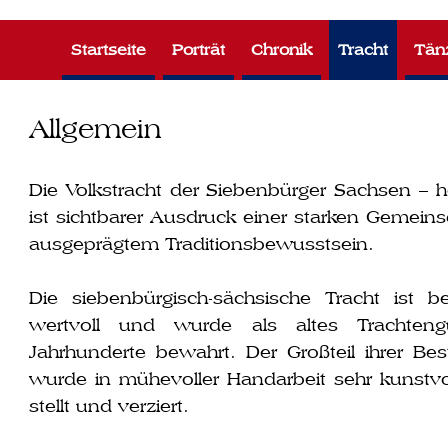
Zum
Inhalt
Startseite
Porträt
Chronik
Tracht
Tän
springen
Allgemein
Die Volkstracht der Siebenbürger Sachsen – h
ist sicht­ba­rer Ausdruck einer star­ken Gemeins
aus­ge­präg­tem Traditionsbewusstsein.
Die sie­ben­bür­gisch-säch­si­sche Tracht ist b
wert­voll und wur­de als altes Trachten
Jahrhunderte bewahrt. Der Großteil ihrer Bes
wur­de in mühe­vol­ler Handarbeit sehr kunst­vol
stellt und verziert.