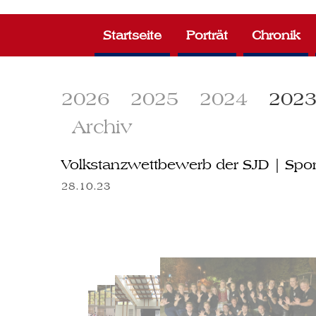
Zum
Inhalt
Startseite
Porträt
Chronik
springen
2026
2025
2024
202
Archiv
Volkstanzwettbewerb der SJD | Sport
28.10.23