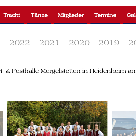
Tracht
Tänze
Mitglieder
Termine
Gal
3
2022
2021
2020
2019
2
- & Festhalle Mergelstetten in Heidenheim a