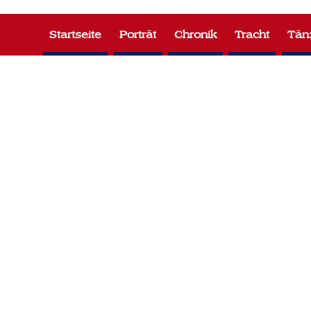
Zum
Inhalt
Startseite
Porträt
Chronik
Tracht
Tän
springen