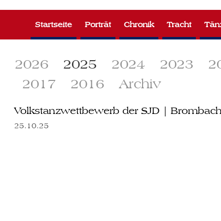
Zum
Inhalt
Startseite
Porträt
Chronik
Tracht
Tän
springen
2026
2025
2024
2023
2
2017
2016
Archiv
Volkstanzwettbewerb der SJD | Brombachha
25.10.25