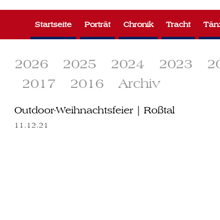
Zum
Inhalt
Startseite
Porträt
Chronik
Tracht
Tän
springen
2026
2025
2024
2023
2
2017
2016
Archiv
Outdoor-Weihnachtsfeier | Roßtal
11.12.21