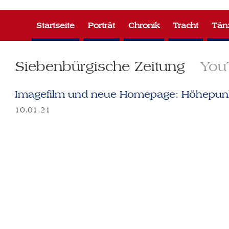
Zum
Inhalt
Startseite
Porträt
Chronik
Tracht
Tän
springen
Siebenbürgische Zeitung
You
Imagefilm und neue Homepage: Höhepunk
10.01.21