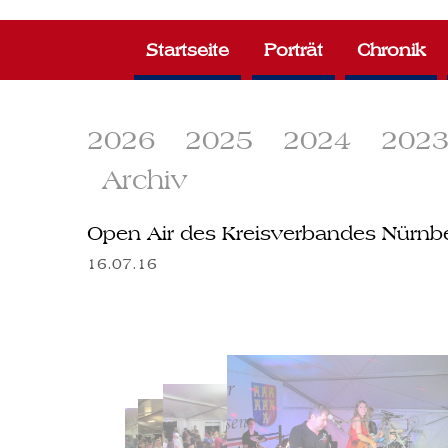
Zum
Inhalt
Startseite
Porträt
Chronik
springen
2026
2025
2024
202
Archiv
Open Air des Kreisverbandes Nürn
16.07.16