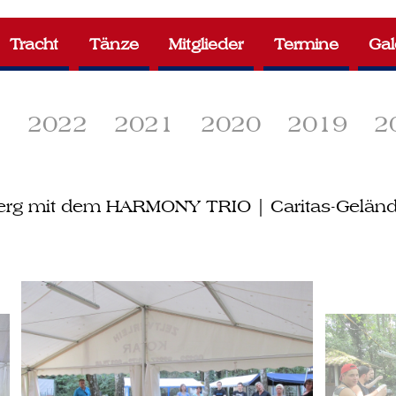
Tracht
Tänze
Mitglieder
Termine
Gal
3
2022
2021
2020
2019
2
berg mit dem HARMONY TRIO | Caritas-Gelän