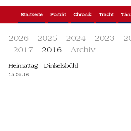
Zum
Inhalt
Startseite
Porträt
Chronik
Tracht
Tän
springen
2026
2025
2024
2023
2
2017
2016
Archiv
Heimattag | Dinkelsbühl
15.05.16