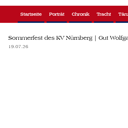
Zum
Inhalt
Startseite
Porträt
Chronik
Tracht
Tän
springen
Sommerfest des KV Nürnberg | Gut Wolfga
19.07.26