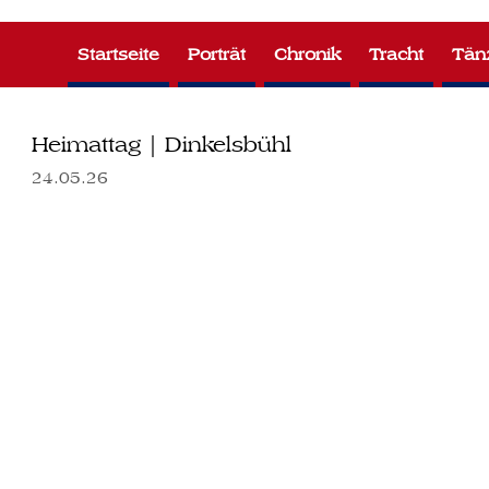
Zum
Inhalt
Startseite
Porträt
Chronik
Tracht
Tän
springen
Heimattag | Dinkelsbühl
24.05.26