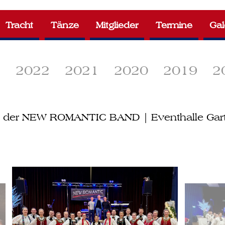
Tracht
Tänze
Mitglieder
Termine
Gal
3
2022
2021
2020
2019
2
t der NEW ROMANTIC BAND | Eventhalle Gart