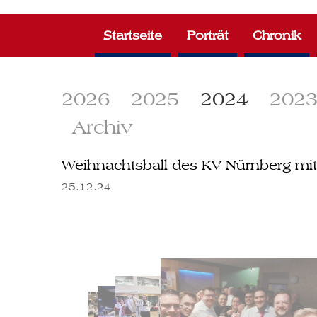
Zum
Inhalt
Startseite
Porträt
Chronik
springen
2026
2025
2024
202
Archiv
Weihnachtsball des KV Nürnberg mi
25.12.24