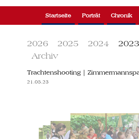
Zum
Inhalt
Startseite
Porträt
Chronik
springen
2026
2025
2024
202
Archiv
Trachtenshooting | Zimmermannspar
21.05.23