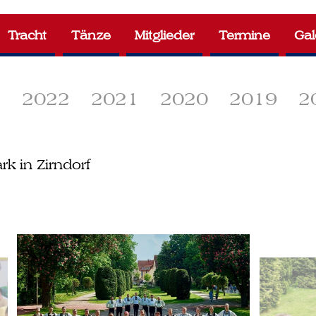
Tracht
Tänze
Mitglieder
Termine
Gal
3
2022
2021
2020
2019
2
k in Zirndorf