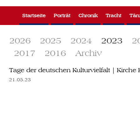
Zum
Inhalt
Startseite
Porträt
Chronik
Tracht
Tän
springen
2026
2025
2024
2023
2
2017
2016
Archiv
Tage der deutschen Kulturvielfalt | Kirche H
21.05.23