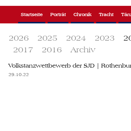
Zum
Inhalt
Startseite
Porträt
Chronik
Tracht
Tän
springen
2026
2025
2024
2023
2
2017
2016
Archiv
Volkstanzwettbewerb der SJD | Rothenbur
29.10.22