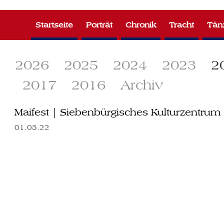
Zum
Inhalt
Startseite
Porträt
Chronik
Tracht
Tän
springen
2026
2025
2024
2023
2
2017
2016
Archiv
Maifest | Siebenbürgisches Kulturzentrum
01.05.22