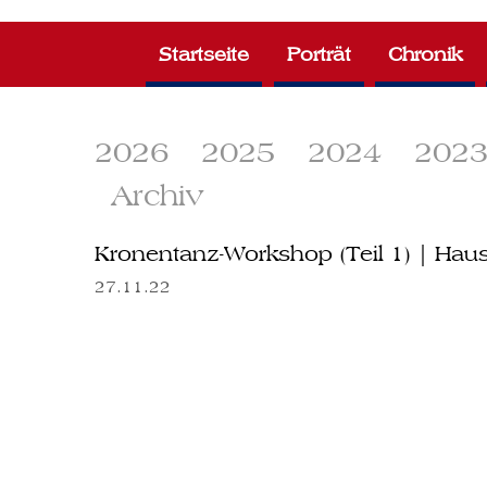
Zum
Inhalt
Startseite
Porträt
Chronik
springen
2026
2025
2024
202
Archiv
Kronentanz-Workshop (Teil 1) | Hau
27.11.22