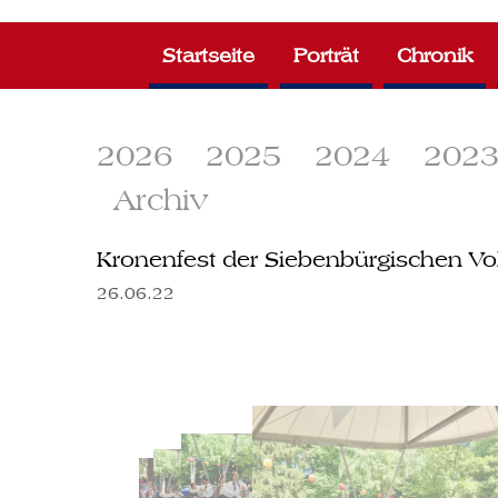
Zum
Inhalt
Startseite
Porträt
Chronik
springen
2026
2025
2024
202
Archiv
Kronenfest der Siebenbürgischen V
26.06.22