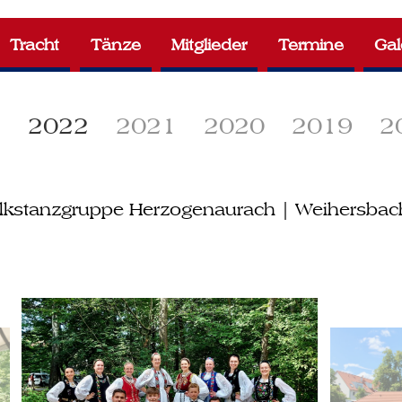
Tracht
Tänze
Mitglieder
Termine
Gal
3
2022
2021
2020
2019
2
olkstanzgruppe Herzogenaurach | Weihersba