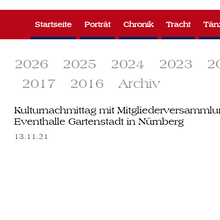
Zum
Inhalt
Startseite
Porträt
Chronik
Tracht
Tän
springen
2026
2025
2024
2023
2
2017
2016
Archiv
Kulturnachmittag mit Mitgliederversamml
Eventhalle Gartenstadt in Nürnberg
13.11.21