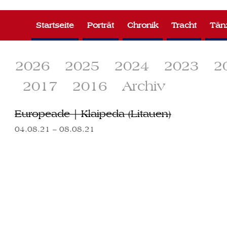
Zum
Inhalt
Startseite
Porträt
Chronik
Tracht
Tän
springen
2026
2025
2024
2023
2
2017
2016
Archiv
Europeade | Klaipeda (Litauen)
04.08.21 – 08.08.21