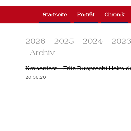
Zum
Inhalt
Startseite
Porträt
Chronik
springen
2026
2025
2024
202
Archiv
Kronenfest | Fritz-Rupprecht-Heim 
20.06.20