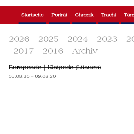
Zum
Inhalt
Startseite
Porträt
Chronik
Tracht
Tän
springen
2026
2025
2024
2023
2
2017
2016
Archiv
Europeade | Klaipeda (Litauen)
05.08.20 – 09.08.20