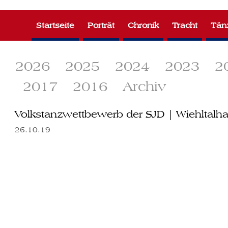
Zum
Inhalt
Startseite
Porträt
Chronik
Tracht
Tän
springen
2026
2025
2024
2023
2
2017
2016
Archiv
Volkstanzwettbewerb der SJD | Wiehltalha
26.10.19