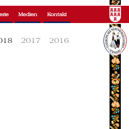
erie
Medien
Kontakt
018
2017
2016