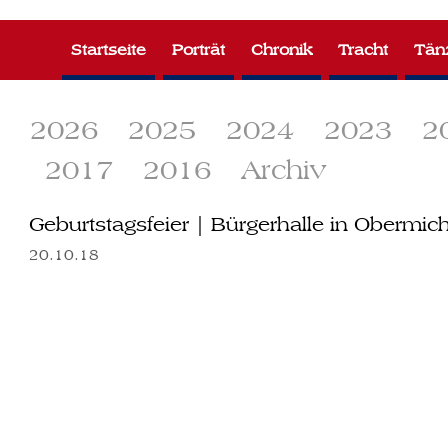
Zum
Inhalt
Startseite
Porträt
Chronik
Tracht
Tän
springen
2026
2025
2024
2023
2
2017
2016
Archiv
Geburtstagsfeier | Bürgerhalle in Obermic
20.10.18