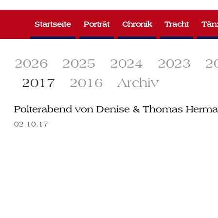
Zum
Inhalt
Startseite
Porträt
Chronik
Tracht
Tän
springen
2026
2025
2024
2023
2
2017
2016
Archiv
Polterabend von Denise & Thomas Hermann
02.10.17