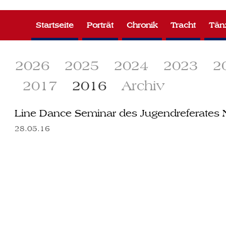
Zum
Inhalt
Startseite
Porträt
Chronik
Tracht
Tän
springen
2026
2025
2024
2023
2
2017
2016
Archiv
Line Dance Seminar des Jugendreferates
28.05.16