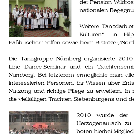
der Pension Wildros
na­tio­na­len Begegn
Weitere Tanzdarbiet
Kulturen“ in Hil
Paßbuscher Treffen sowie beim Bistritzer/Nord
Die Tanzgruppe Nürnberg orga­ni­sier­te 2010
Line Dance-Seminar und ein Trachtensem
Nürnberg. Bei letz­te­rem ermög­lich­te man a
inter­es­sier­ten Personen, ihr Wissen über E
Nutzung und rich­ti­ge Pflege zu erwei­tern. 
die viel­fäl­ti­gen Trachten Siebenbürgens und 
2010 wur­de der E
Herzogenaurach zu i
boten hier­bei Mitgl