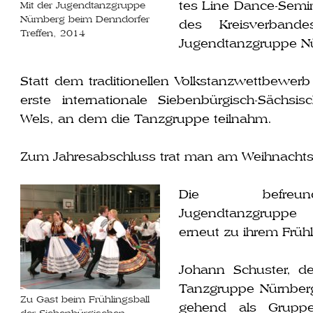
tes Line Dance-Semina
Mit der Jugendtanzgruppe
Nürnberg beim Denndorfer
des Kreisverband
Treffen, 2014
Jugendtanzgruppe Nür
Statt dem tra­di­tio­nel­len Volkstanzwettbewerb
ers­te inter­na­tio­na­le Siebenbürgisch-Sächs
Wels, an dem die Tanzgruppe teilnahm.
Zum Jahresabschluss trat man am Weihnachtsba
Die befreun­d
Jugendtanzgruppe
erneut zu ihrem Früh
Johann Schuster, de
Tanzgruppe Nürnberg 
Zu Gast beim Frühlingsball
ge­hend als Gruppenl