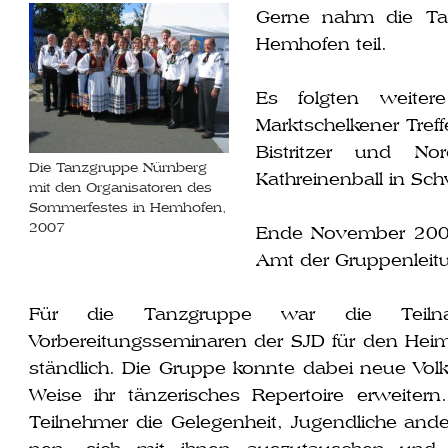
Gerne nahm die Ta
Hemhofen teil.
Es folg­ten wei­te­r
Marktschelkener Tref
Bistritzer und No
Die Tanzgruppe Nürnberg
Kathreinenball in Sc
mit den Organisatoren des
Sommerfestes in Hemhofen,
2007
Ende November 2007
Amt der Gruppenleit
Für die Tanzgruppe war die Teilna
Vorbereitungsseminaren der SJD für den Heimat
ständ­lich. Die Gruppe konn­te dabei neue Volk
Weise ihr tän­ze­ri­sches Repertoire erwei­tern
Teilnehmer die Gelegenheit, Jugendliche ande­