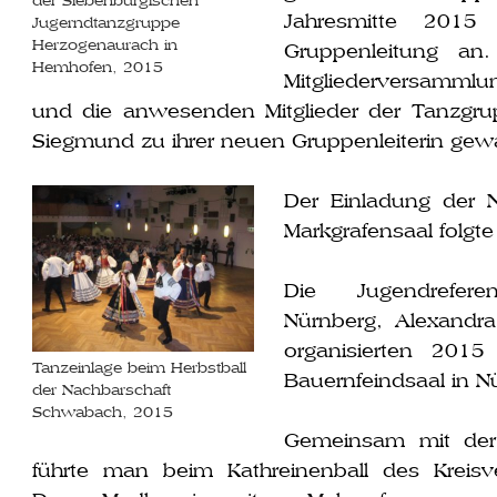
der Siebenbürgischen
Jahresmitte 2015
Jugerndtanzgruppe
Herzogenaurach in
Gruppenleitung an
Hemhofen, 2015
Mitgliederversammlun
und die anwe­sen­den Mitglieder der Tanz
Siegmund zu ihrer neu­en Gruppenleiterin gewä
Der Einladung der 
Markgrafensaal folg­t
Die Jugendrefere
Nürnberg, Alexandr
orga­ni­sier­ten 201
Tanzeinlage beim Herbstball
Bauernfeindsaal in N
der Nachbarschaft
Schwabach, 2015
Gemeinsam mit der
führ­te man beim Kathreinenball des Krei