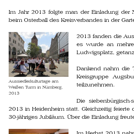
Im Jahr 2013 folg­te man der Einladung der 
beim Osterball des Kreisverbandes in der Gart
2013 fan­den die Aus
es wur­de an meh­re
Ludwigsplatz, getanz
Dankend nahm die T
Kreisgruppe Augsbu
Aussiedlerkulturtage am
teilzunehmen.
Weißen Turm in Nürnberg,
2013
Die sie­ben­bür­gisch-
2013 in Heidenheim statt. Gleichzeitig fei­er­t
30-jäh­ri­ges Jubiläum. Über die Einladung freu­
Im Herbst 2013 nahm