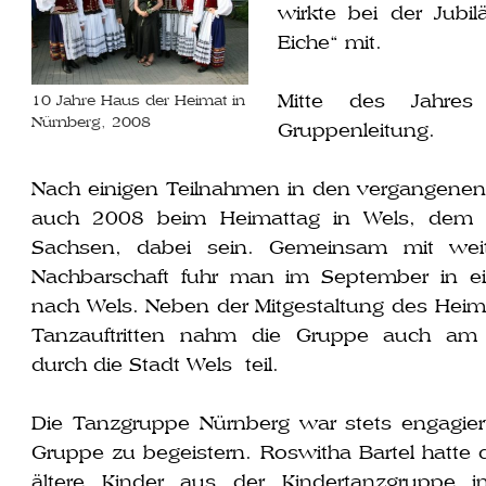
wirk­te bei der Jubi
Eiche“ mit.
Mitte des Jahres
10 Jahre Haus der Heimat in
Nürnberg, 2008
Gruppenleitung.
Nach eini­gen Teilnahmen in den ver­gan­ge­ne
auch 2008 beim Heimattag in Wels, dem T
Sachsen, dabei sein. Gemeinsam mit wei­t
Nachbarschaft fuhr man im September in ei
nach Wels. Neben der Mitgestaltung des Heima
Tanzauftritten nahm die Gruppe auch am tra
durch die Stadt Wels teil.
Die Tanzgruppe Nürnberg war stets enga­gier
Gruppe zu begeis­tern. Roswitha Bartel hat­t
älte­re Kinder aus der Kindertanzgruppe in