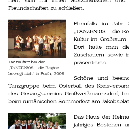
nen, sich mit ihnen aus­zu­tau­schen und
Freundschaften zu schließen.
Ebenfalls im Jahr
„TANZEN!08 – die Reg
Kultur im Großraum N
Dort hat­te man die
Zuschauern sowie in
präsentieren.
Tanzauftritt bei der
„TANZEN!08 – die Region
bewegt sich“ in Fürth, 2008
Schöne und beein­dru
Tanzgruppe beim Osterball des Kreisverba
des Gesangsvereins Großweißmannsdorf, bei
beim rumä­ni­schen Sommerfest am Jakobsplat
Das Haus der Heimat 
jäh­ri­ges Bestehen