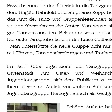
Erwachsenen für den Übertritt in die Tanzgrup
den. Brigitte Hahnfeld und Stephanie Kepp, b
das Amt der Tanz- und Gruppenleiterinnen ang
zu und über­nah­men die Ämter. Man setz­te sich 
gen Tänzern aus dem Bekanntenkreis und sch
Die ers­te Tanzprobe fand in der Luise-Cultf
Man unter­stütz­te die neue Gruppe nicht nur 
mit Tänzen, Tanzbeschreibungen und Trachten
Im Jahr 2009 orga­ni­sier­te die Tanzgru
Gartenstadt. Am Oster- und Weihnacht
Jugendtanzgruppe, sich dem Publikum zu prä
ihren aller­ers­ten Auftritt vor gro­ßem Publ
Jugendtanzgruppe Herzogenaurach als Gastgr
Schöne Auftritte ha