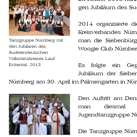
gen Jubiläum des Sud
2014 orga­ni­sier­t
Kreisverbandes Nürn
man die Siebenbürg
Tanzgruppe Nürnberg mit
den Jubilaren des
Woogie Club Nürnberg
Sudetendeutschen
Volkstanzkreises Lauf-
Es folg­te ein Geg
Eckental, 2013
Jubiläum der Siebe
Nürnberg am 30. April im Palmengarten in Nür
Den Auftritt am Dennd
man dies­mal 
Jugendtanzgruppe N
Die Tanzgruppe Nürnber