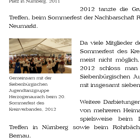
Platz in Nürnberg, 2011
2012 tanz­te die G
Treffen, beim Sommerfest der Nachbarschaft 
Neumarkt.
Da vie­le Mitglieder
Sommerfest des Kre
meist nicht mög­lich,
2012 schloss man s
Siebenbürgischen J
Gemeinsam mit der
mit ins­ge­samt sie­be
Siebenbürgischen
Jugendtanzgruppe
Herzogenaurach beim 20.
Weitere Darbietungen
Sommerfest des
von meh­re­ren Heima
Kreisverbandes, 2012
spiels­wei­se beim
Treffen in Nürnberg sowie beim Rohrbäch
Bernau.