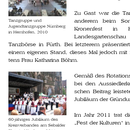
Zu Gast war die Ta
ande­rem beim Som
Tanzgruppe und
Jugendtanzgruppe Nürnberg
Kronenfest in H
in Hemhofen, 2010
Landesgartenschau
Tanzbörse in Fürth. Bei letz­te­rem prä­sen­tie
einem eige­nen Stand, die­ses Mal jedoch mit fr
tens Frau Katharina Böhm.
Gemäß des Rotations
bei den Aussiedlerku
schen Beitrag leis­t
Jubiläum der Gründu
Im Jahr 2011 trat d
60-jäh­ri­ges Jubiläum des
„Fest der Kulturen“ in
Kreisverbandes am Sebalder