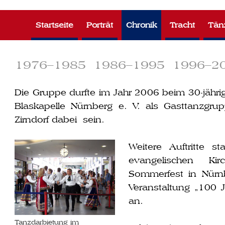
Zum
Inhalt
Startseite
Porträt
Chronik
Tracht
Tän
springen
1976–1985
1986–1995
1996–2
Die Gruppe durf­te im Jahr 2006 beim 30-jäh­r
Blaskapelle Nürnberg e. V. als Gasttanzgru
Zirndorf dabei sein.
Weitere Auftritte 
evan­ge­li­schen
Sommerfest in Nürn
Veranstaltung „100 
an.
Tanzdarbietung im