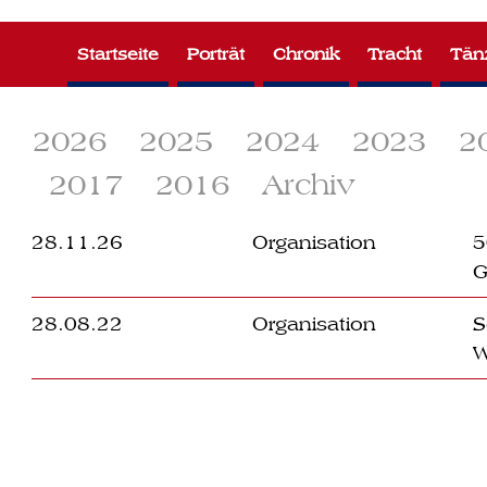
Zum
Inhalt
Startseite
Porträt
Chronik
Tracht
Tän
springen
2026
2025
2024
2023
2
2017
2016
Archiv
28.11.26
Organisation
5
G
28.08.22
Organisation
S
W