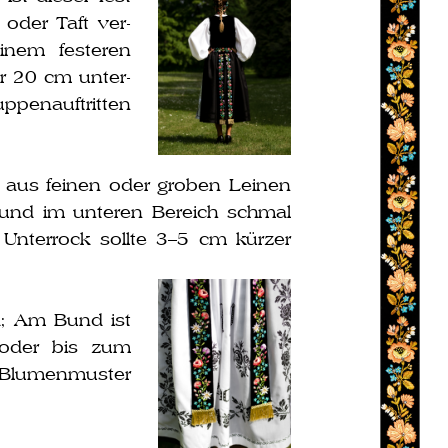
 oder Taft ver­
em fes­te­ren
er 20 cm unter­
ppenauftritten
aus fei­nen oder gro­ben Leinen
ht und im unte­ren Bereich schmal
r Unterrock soll­te 3–5 cm kür­zer
k; Am Bund ist
 oder bis zum
ls Blumenmuster