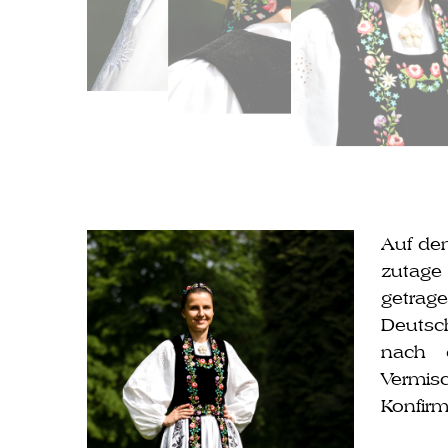
Auf dem
zu­ta­g
getra­
Deutsch
nach d
Vermis
Konfirm