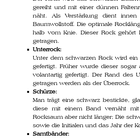
gereiht und mit einer dün­nen Falten
näht. Als Verstärkung dient innen
Baumwollstoff. Die opti­ma­le Rocklän
halb vom Knie. Dieser Rock gehört he
getragen.
Unterrock:
Unter dem schwar­zen Rock wird ein w
gefer­tigt. Früher wur­de die­ser soga
volant­ar­tig gefer­tigt. Der Rand des
getra­gen wer­den als der Überrock.
Schürze:
Man trägt eine schwarz bestick­te, g
die­se mit einem Band ver­näht 
Rocksaum aber nicht län­ger; Die schw
sowie die Initialen und das Jahr der K
Samtbänder: