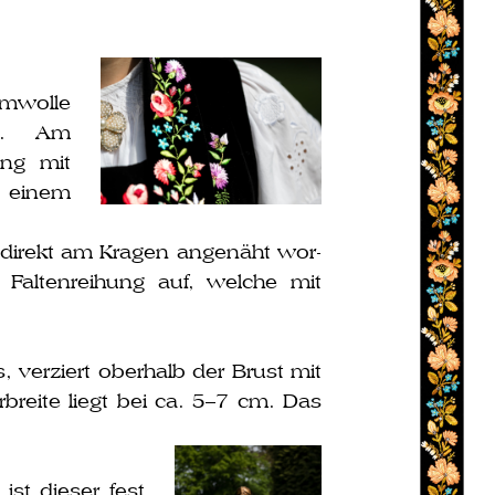
mwolle
gt. Am
ung mit
t einem
direkt am Kragen ange­näht wor­
e Faltenreihung auf, wel­che mit
ver­ziert ober­halb der Brust mit
breite liegt bei ca. 5–7 cm. Das
st die­ser fest