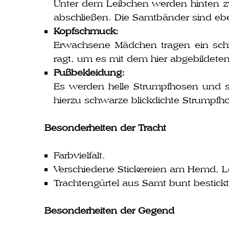
Unter dem Leibchen wer­den hin­ten z
abschlie­ßen. Die Samtbänder sind ebe
Kopfschmuck:
Erwachsene Mädchen tra­gen ein schw
ragt, um es mit dem hier abge­bil­de­
Fußbekleidung:
Es wer­den hel­le Strumpfhosen und sc
hier­zu schwar­ze blick­dich­te Strum
Besonderheiten der Tracht
Farbvielfalt.
Verschiedene Stickereien am Hemd,
Trachtengürtel aus Samt bunt bestick
Besonderheiten der Gegend