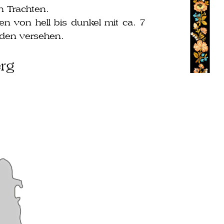
en Trachten.
en von hell bis dun­kel mit ca. 7
aden versehen.
rg