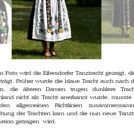
 Foto wird die Eibesdorfer Tanztracht gezeigt, d
e trägt. Früher wur­de die blaue Tracht auch nach 
gen, die älte­ren Damen tru­gen dunk­le­re Tr
land nicht als Tracht aner­kannt wur­de, muss­t
en all­ge­mei­nen Richtlinien zusam­men­s
chung der Trachten kam und die nun neue Tanzt
ation getra­gen wird.