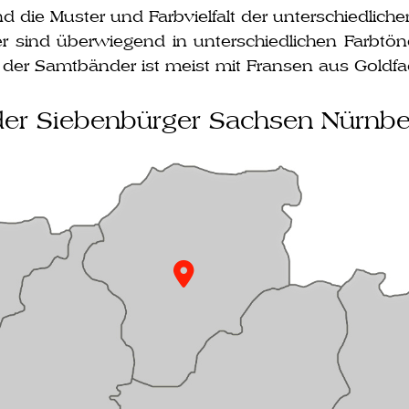
 die Muster und Farbvielfalt der unter­schied­li­ch
sind über­wie­gend in unter­schied­li­chen Farbtön
ss der Samtbänder ist meist mit Fransen aus Goldf
der Siebenbürger Sachsen Nürnbe