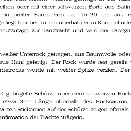
reihen oder mit einer schwar­zen Borte aus Satin
 ein brei­ter Saum von ca. 15–20 cm aus ein
ge liegt hier bei 15 cm ober­halb vom Knöchel od
ut­zu­ta­ge zur Tanztracht und wird bei Tanzgru
ei­ßer Unterrock getra­gen, aus Baumwolle oder 
r aus Hanf gefer­tigt. Der Rock wur­de fest gerei
 Unterrocks wur­de mit wei­ßer Spitze ver­ziert. De
latt gebü­gel­te Schürze über dem schwar­zen Roc
mit etwa 3cm Länge ober­halb des Rocksaums
ar­zen Stickereien auf der Schürze zei­gen oft­ma
onfirmation der Trachtenträgerin.