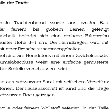
eile der Tracht
i­ße Trachtenhemd wur­de aus wei­ßer Bau
der fei­nem bis gro­bem Leinen gefer­ti
schnitt befin­det sich eine ein­fa­che Faltenreih
muster Höhe 3–4 cm; Der Hemdkragen wird mi
mit einer Brosche zusammengehalten.
rmel sind am Hemdstock mit einem Zwickeleinsatz 
Ärmelabschluss weist eine ein­fa­che gemus­ter­t
r Schleife ver­schlos­sen wird.
aus schwar­zem Samt mit seit­li­chem Verschluss, 
tönen. Der Halsausschnitt ist rund und die Träger
schwar­zen Rock getragen.
 oder fei­nem Wollstoff gefer­tigt. In der Taille i