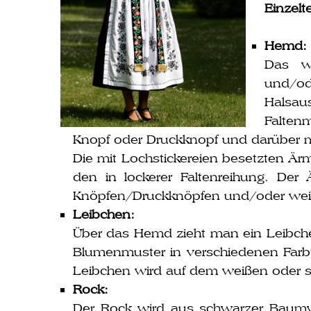
Einzelt
Hemd:
Das we
und/o
Halsaus
Falten
Knopf oder Druckknopf und dar­über 
Die mit Lochstickereien besetz­ten Ä
den in locke­rer Faltenreihung. Der 
Knöpfen/Druckknöpfen und/oder wei­ße
Leibchen:
Über das Hemd zieht man ein Leibchen 
Blumenmuster in ver­schie­de­nen Farb
Leibchen wird auf dem wei­ßen oder 
Rock:
Der Rock wird aus schwar­zer Baumwolle