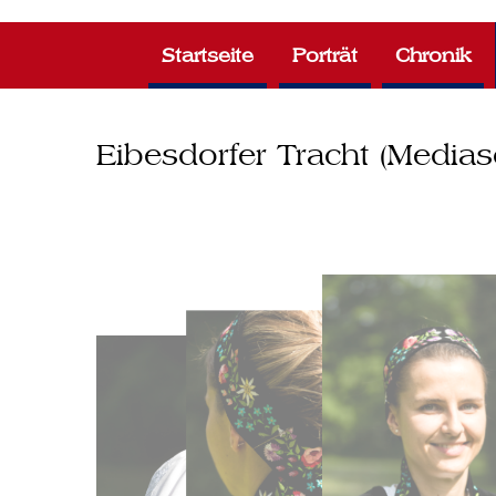
Zum
Inhalt
Startseite
Porträt
Chronik
springen
Eibesdorfer Tracht (Media