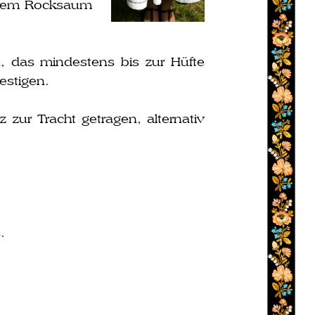
t dem Rocksaum
 das min­des­tens bis zur Hüfte
estigen.
r Tracht getra­gen, alter­na­tiv
.