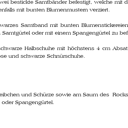
wei bestick­te Samtbänder befes­tigt, wel­che mi
n­falls mit bun­ten Blumenmustern verziert.
ar­zes Samtband mit bun­ten Blumenstickereien,
ten Samtgürtel oder mit einem Spangengürtel zu bef
hwar­ze Halbschuhe mit höchs­tens 4 cm Absatz zu
pfhose und schwar­ze Schnürschuhe.
 Leibchen und Schürze sowie am Saum des Rocks
t oder Spangengürtel.