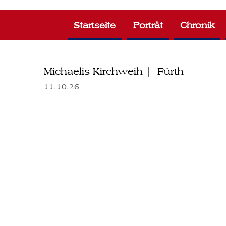
Zum
Inhalt
Startseite
Porträt
Chronik
springen
Michaelis-Kirchweih | Fürth
11.10.26