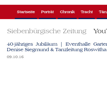
Zum
Inhalt
Startseite
Porträt
Chronik
Tracht
Tän
springen
Siebenbürgische Zeitung
You
40-jähriges Jubiläum | Eventhalle Garte
Denise Siegmund & Tanzleitung Roswitha 
09.10.16