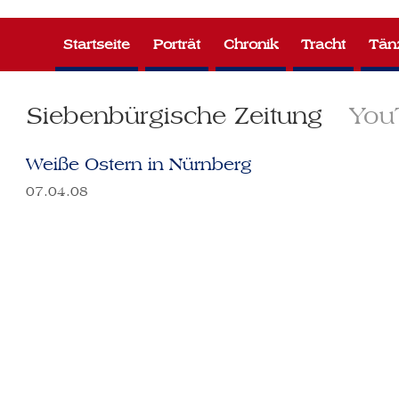
Zum
Inhalt
Startseite
Porträt
Chronik
Tracht
Tän
springen
Siebenbürgische Zeitung
You
Weiße Ostern in Nürnberg
07.04.08