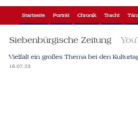
Zum
Inhalt
Startseite
Porträt
Chronik
Tracht
Tän
springen
Siebenbürgische Zeitung
You
Vielfalt ein großes Thema bei den Kulturt
16.07.23