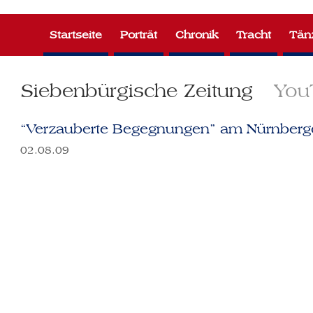
Zum
Inhalt
Startseite
Porträt
Chronik
Tracht
Tän
springen
Siebenbürgische Zeitung
You
“Verzauberte Begegnungen” am Nürnberg
02.08.09