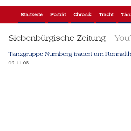
Zum
Inhalt
Startseite
Porträt
Chronik
Tracht
Tän
springen
Siebenbürgische Zeitung
You
Tanzgruppe Nürnberg trauert um Ronnalth
06.11.05