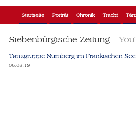
Zum
Inhalt
Startseite
Porträt
Chronik
Tracht
Tän
springen
Siebenbürgische Zeitung
You
Tanzgruppe Nürnberg im Fränkischen See
06.08.19