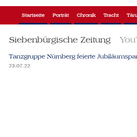
Zum
Inhalt
Startseite
Porträt
Chronik
Tracht
Tän
springen
Siebenbürgische Zeitung
You
Tanzgruppe Nürnberg feierte Jubiläumspa
23.07.22