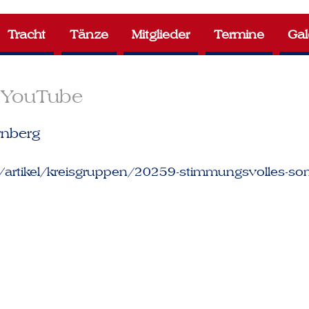
Tracht
Tänze
Mitglieder
Termine
Gal
YouTube
rnberg
artikel/kreisgruppen/20259-stimmungsvolles-som