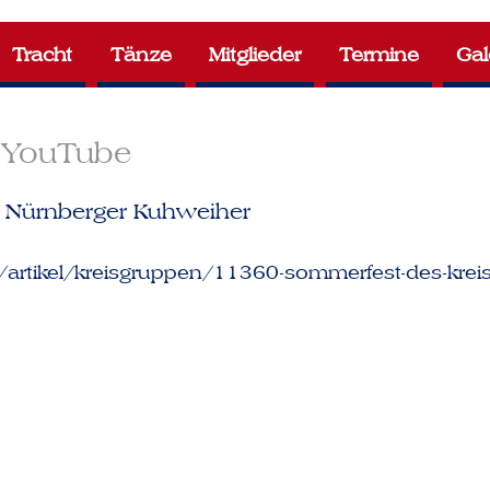
Tracht
Tänze
Mitglieder
Termine
Gal
YouTube
 Nürnberger Kuhweiher
/artikel/kreisgruppen/11360-sommerfest-des-kre