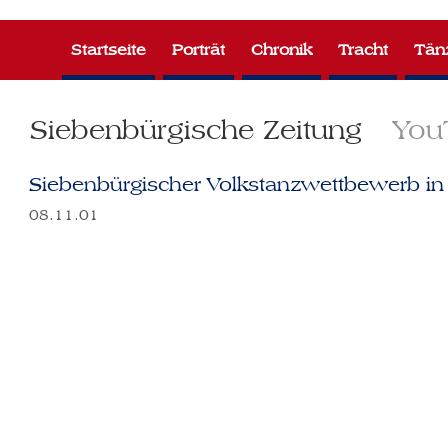
Zum
Inhalt
Startseite
Porträt
Chronik
Tracht
Tän
springen
Siebenbürgische Zeitung
You
Siebenbürgischer Volkstanzwettbewerb in
08.11.01