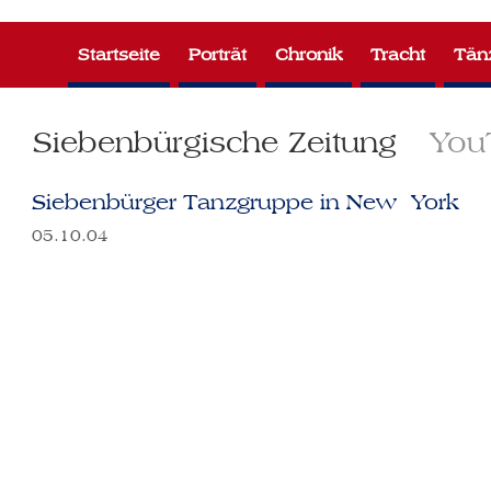
Zum
Inhalt
Startseite
Porträt
Chronik
Tracht
Tän
springen
Siebenbürgische Zeitung
You
Siebenbürger Tanzgruppe in New York
05.10.04