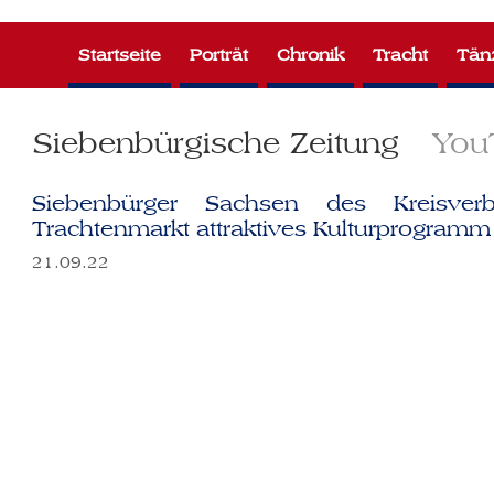
Zum
Inhalt
Startseite
Porträt
Chronik
Tracht
Tän
springen
Siebenbürgische Zeitung
You
Siebenbürger Sachsen des Kreisverb
Trachtenmarkt attraktives Kulturprogramm
21.09.22