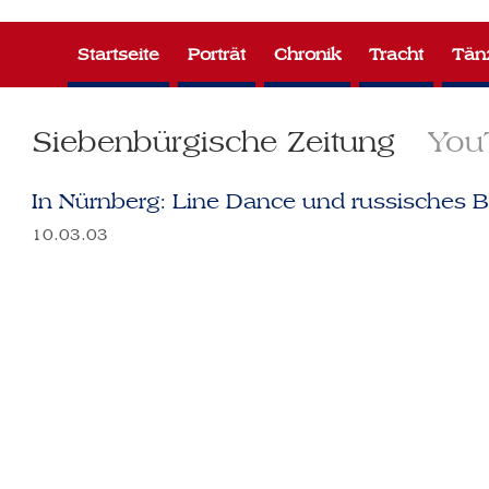
Zum
Inhalt
Startseite
Porträt
Chronik
Tracht
Tän
springen
Siebenbürgische Zeitung
You
In Nürnberg: Line Dance und russisches Ba
10.03.03