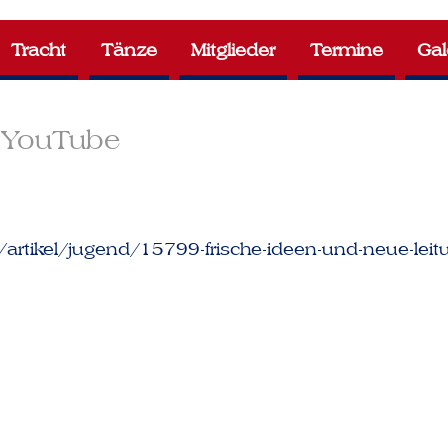
Tracht
Tänze
Mitglieder
Termine
Gal
YouTube
rtikel/jugend/15799-frische-ideen-und-neue-leit