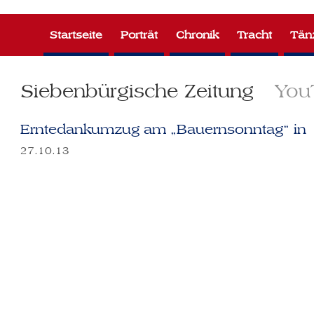
Zum
Inhalt
Startseite
Porträt
Chronik
Tracht
Tän
springen
Siebenbürgische Zeitung
You
Erntedankumzug am „Bauernsonntag“ in 
27.10.13